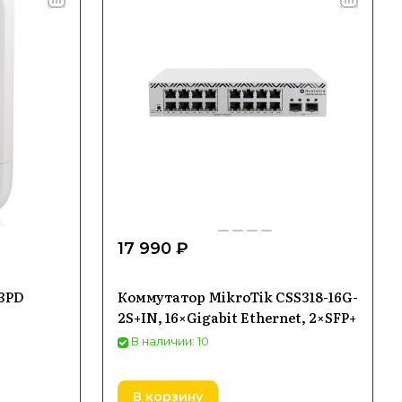
17 990 ₽
-3PD
Коммутатор MikroTik CSS318-16G-
2S+IN, 16×Gigabit Ethernet, 2×SFP+
В наличии: 10
В корзину