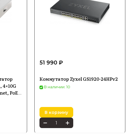
51 990 ₽
татор
Коммутатор Zyxel GS1920-24HPv2
, 4×10G
В наличии: 10
net, PoE-
В корзину