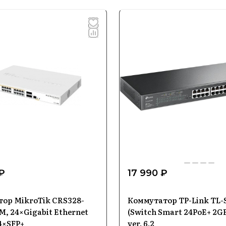
₽
17 990 ₽
ор MikroTik CRS328-
Коммутатор TP-Link TL-
M, 24×Gigabit Ethernet
(Switch Smart 24PoE+ 2GE
4×SFP+
ver. 6.2