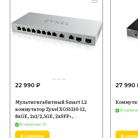
22 990 ₽
27 990 
Мультигигабитный Smart L2
Коммутат
коммутатор Zyxel XGS1210-12,
В наличи
8xGE, 2x1/2,5GE, 2xSFP+,
настольный, бесшумный
В наличии: 10
В корзину
В корз