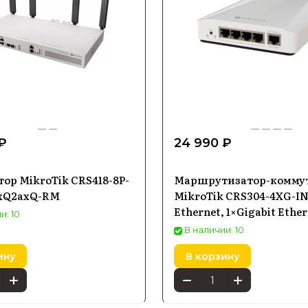
₽
24 990 ₽
ор MikroTik CRS418-8P-
Маршрутизатор-комму
axQ2axQ-RM
MikroTik CRS304-4XG-IN
Ethernet, 1×Gigabit Ether
и: 10
in
В наличии: 10
ину
В корзину