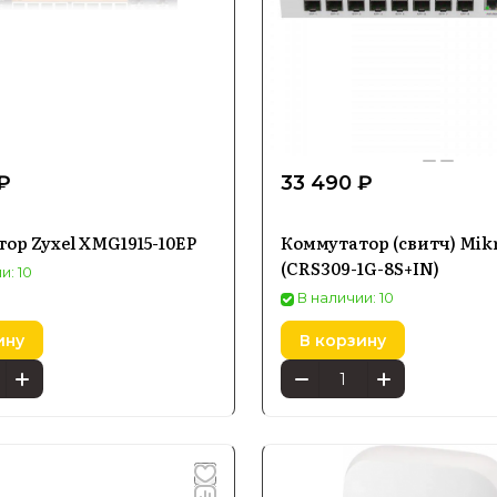
₽
33 490 ₽
ор Zyxel XMG1915-10EP
Коммутатор (свитч) Mik
(CRS309-1G-8S+IN)
и: 10
В наличии: 10
ину
В корзину