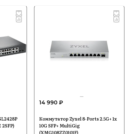
14 990 ₽
SL2428P
Коммутатор Zyxel 8-Ports 2.5G+ 1x
 2SFP)
10G SFP+ MultiGig
(XMG108ZZ0101F)