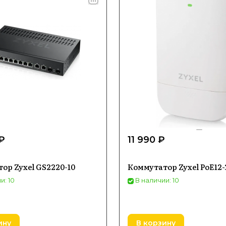
₽
11 990 ₽
ор Zyxel GS2220-10
Коммутатор Zyxel PoE12
и: 10
В наличии: 10
ину
В корзину