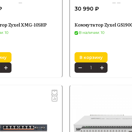
₽
30 990 ₽
ор Zyxel XMG-105HP
Коммутатор Zyxel GS190
и: 10
В наличии: 10
ину
В корзину