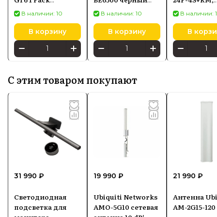
(90IG07F0MU9A30)
(90IG0990MO9B00)
24×Gigabit
В наличии: 10
В наличии: 10
В наличии: 
черный
Ethernet PoE
4×SFP+
В корзину
В корзину
В корзи
С этим товаром покупают
31 990 ₽
19 990 ₽
21 990 ₽
Светодиодная
Ubiquiti Networks
Антенна Ubi
подсветка для
AMO-5G10 сетевая
AM-2G15-120
монитора
антенна 10 dBi