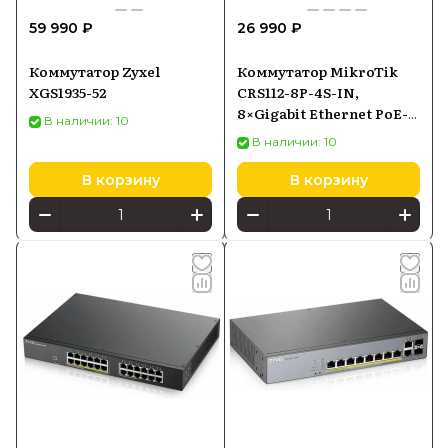
59 990 ₽
26 990 ₽
Коммутатор Zyxel
Коммутатор MikroTik
XGS1935-52
CRS112-8P-4S-IN,
8×Gigabit Ethernet PoE-
В наличии: 10
out, 4×SFP
В наличии: 10
В корзину
В корзину