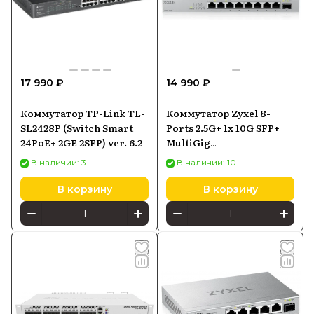
17 990 ₽
14 990 ₽
Коммутатор TP-Link TL-
Коммутатор Zyxel 8-
SL2428P (Switch Smart
Ports 2.5G+ 1x 10G SFP+
24PoE+ 2GE 2SFP) ver. 6.2
MultiGig
(XMG108ZZ0101F)
В наличии: 3
В наличии: 10
В корзину
В корзину