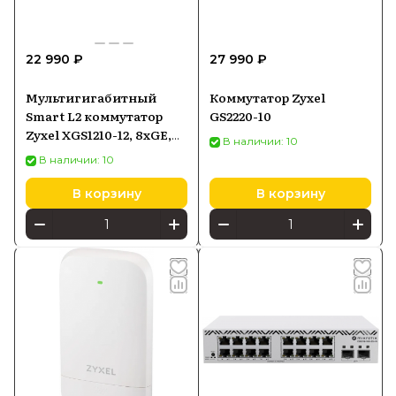
22 990 ₽
27 990 ₽
Мультигигабитный
Коммутатор Zyxel
Smart L2 коммутатор
GS2220-10
Zyxel XGS1210-12, 8xGE,
В наличии: 10
2x1/2,5GE, 2xSFP+,
В наличии: 10
настольный,
бесшумный
В корзину
В корзину