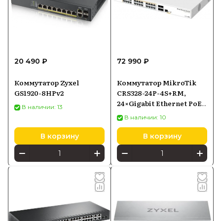
20 490 ₽
72 990 ₽
Коммутатор Zyxel
Коммутатор MikroTik
GS1920-8HPv2
CRS328-24P-4S+RM,
24×Gigabit Ethernet PoE-
В наличии: 13
out, 4×SFP+
В наличии: 10
В корзину
В корзину