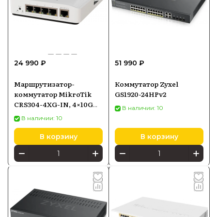
24 990 ₽
51 990 ₽
Маршрутизатор-
Коммутатор Zyxel
коммутатор MikroTik
GS1920-24HPv2
CRS304-4XG-IN, 4×10G
В наличии: 10
Ethernet, 1×Gigabit
В наличии: 10
Ethernet, PoE-in
В корзину
В корзину