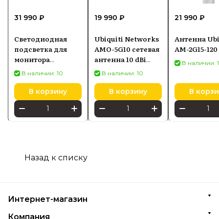
31 990 ₽
19 990 ₽
21 990 ₽
Светодиодная
Ubiquiti Networks
Антенна Ubi
подсветка для
AMO-5G10 сетевая
AM-2G15-120
монитора
антенна 10 dBi
В наличии: 
SCREENBAR HALO
Секторная
В наличии: 10
В наличии: 10
2
антенна
В корзину
В корзину
В корзи
Назад к списку
Интернет-магазин
Компания