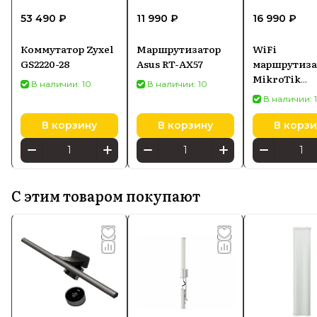
53 490 ₽
11 990 ₽
16 990 ₽
Коммутатор Zyxel
Маршрутизатор
WiFi
GS2220-28
Asus RT-AX57
маршрутиза
MikroTik
В наличии: 10
В наличии: 10
L009UiGS-2
В наличии: 
IN
В корзину
В корзину
В корзи
С этим товаром покупают