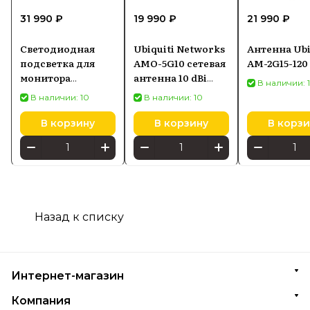
31 990 ₽
19 990 ₽
21 990 ₽
Светодиодная
Ubiquiti Networks
Антенна Ubi
подсветка для
AMO-5G10 сетевая
AM-2G15-120
монитора
антенна 10 dBi
В наличии: 
SCREENBAR HALO
Секторная
В наличии: 10
В наличии: 10
2
антенна
В корзину
В корзину
В корзи
Назад к списку
Интернет-магазин
Компания