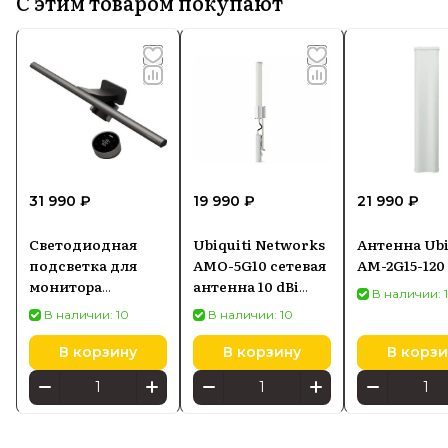
С этим товаром покупают
31 990 ₽
19 990 ₽
21 990 ₽
Светодиодная
Ubiquiti Networks
Антенна Ubi
подсветка для
AMO-5G10 сетевая
AM-2G15-120
монитора
антенна 10 dBi
В наличии: 
SCREENBAR HALO
Секторная
В наличии: 10
В наличии: 10
2
антенна
В корзину
В корзину
В корзи