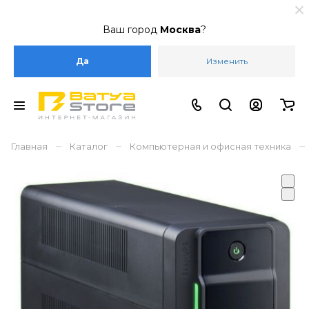
Ваш город
Москва
?
Да
Изменить
–
–
–
Главная
Каталог
Компьютерная и офисная техника