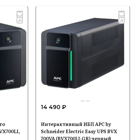
14 490 ₽
го
Интерактивный ИБП APC by
VX700LI,
Schneider Electric Easy UPS BVX
700VA (BVX700LI-GR) черный