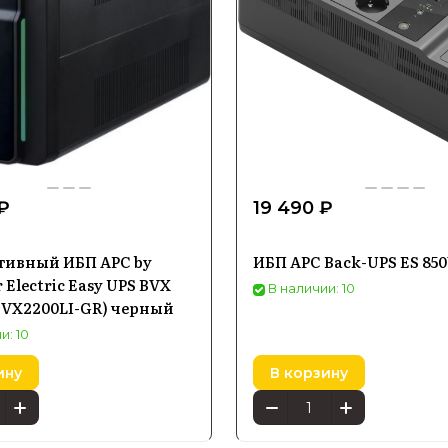
₽
19 490 ₽
тивный ИБП APC by
ИБП APC Back-UPS ES 85
 Electric Easy UPS BVX
В наличии: 10
BVX2200LI-GR) черный
и: 10
ину
В корзину