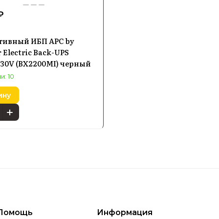
₽
тивный ИБП APC by
 Electric Back-UPS
230V (BX2200MI) черный
и: 10
ину
Помощь
Информация