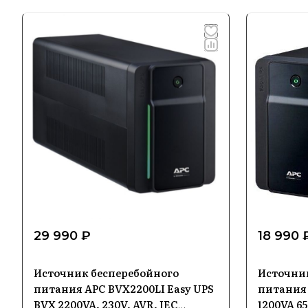
29 990 ₽
18 990 
Источник бесперебойного
Источни
питания APC BVX2200LI Easy UPS
питания 
BVX 2200VA, 230V, AVR, IEC
1200VA 65