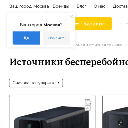
Ваш город
Москва
Бренды
Блог
О нас
Достав
Каталог
Ваш город
Москва
?
Да
Изменить
–
–
–
Главная
Каталог
Компьютерная и офисная техника
Источники бесперебойн
Сначала популярные