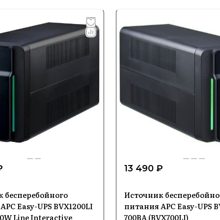
₽
13 490 ₽
к бесперебойного
Источник бесперебойно
APC Easy-UPS BVX1200LI
питания APC Easy-UPS B
0W Line Interactive
700ВA (BVX700LI)