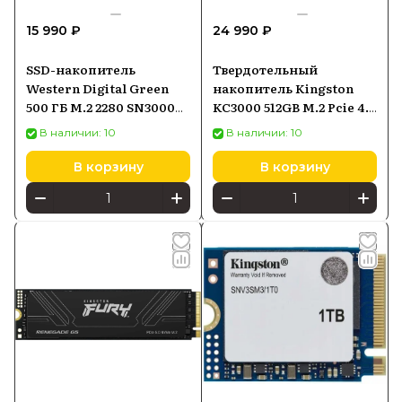
15 990 ₽
24 990 ₽
SSD-накопитель
Твердотельный
Western Digital Green
накопитель Kingston
500 ГБ M.2 2280 SN3000
KC3000 512GB M.2 Pcie 4.0
NVMe PCIe 4.0
NVMe SKC3000S512G
В наличии: 10
В наличии: 10
(WDS500G4G0E)
В корзину
В корзину