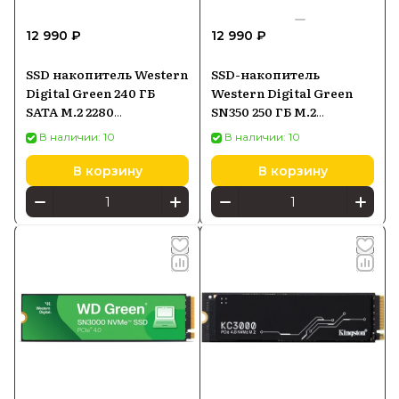
12 990 ₽
12 990 ₽
SSD накопитель Western
SSD-накопитель
Digital Green 240 ГБ
Western Digital Green
SATA M.2 2280
SN350 250 ГБ M.2
(WDS240G3G0B)
(WDS250G2G0C)
В наличии: 10
В наличии: 10
В корзину
В корзину