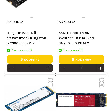
25 990 ₽
33 990 ₽
Твердотельный
SSD-накопитель
накопитель Kingston
Western Digital Red
KC3000 1TB M.2
SN700 500 ГБ M.2
SKC3000S1024G
(WDS500G1R0C)
В наличии: 10
В наличии: 10
В корзину
В корзину