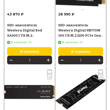
43 870 ₽
28 990 ₽
SSD-накопитель
SSD-накопитель
Western Digital Red
Western Digital SN770M
SA500 1 ТБ M.2
500 ГБ M.2 2230 PCIe Gen4
(WDS100T1R0B)
NVMe (WDS500G3X0G)
В наличии: 10
В наличии: 10
В корзину
В корзину