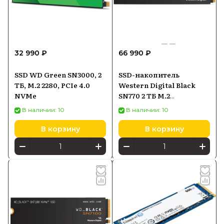
32 990 ₽
66 990 ₽
SSD WD Green SN3000, 2
SSD-накопитель
ТБ, M.2 2280, PCIe 4.0
Western Digital Black
NVMe
SN770 2 ТБ M.2
(WDS200T3X0E)
В наличии: 10
В наличии: 10
В корзину
В корзину