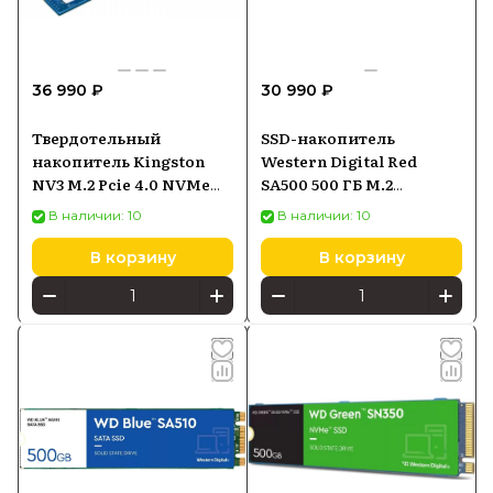
36 990 ₽
30 990 ₽
Твердотельный
SSD-накопитель
накопитель Kingston
Western Digital Red
NV3 M.2 Pcie 4.0 NVMe
SA500 500 ГБ M.2
2TB SNV3S2000G
(WDS500G1R0B)
В наличии: 10
В наличии: 10
В корзину
В корзину