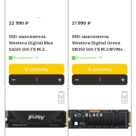
22 990 ₽
21 990 ₽
SSD-накопитель
SSD-накопитель
Western Digital Blue
Western Digital Green
SA510 500 ГБ M.2
SN350 500 ГБ M.2 NVMe
(WDS500G3B0B)
(WDS500G2G0C)
В наличии: 10
В наличии: 10
В корзину
В корзину