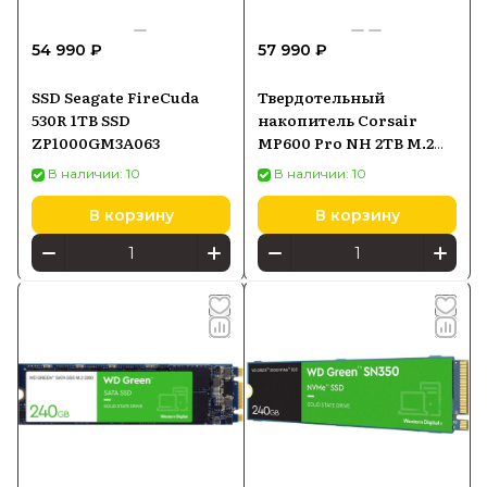
54 990 ₽
57 990 ₽
SSD Seagate FireCuda
Твердотельный
530R 1TB SSD
накопитель Corsair
ZP1000GM3A063
MP600 Pro NH 2TB M.2
(CSSDF2000GBMP600PNH)
В наличии: 10
В наличии: 10
В корзину
В корзину