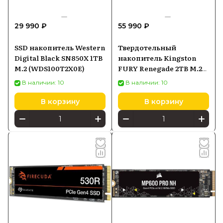
29 990 ₽
55 990 ₽
SSD накопитель Western
Твердотельный
Digital Black SN850X 1TB
накопитель Kingston
M.2 (WDS100T2X0E)
FURY Renegade 2TB M.2
SFYRD2000G
В наличии: 10
В наличии: 10
В корзину
В корзину