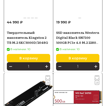
44 990 ₽
19 990 ₽
Твердотельный
SSD накопитель Western
накопитель Kingston 2
Digital Black SN7100
ТБ M.2 SKC3000D/2048G
500GB PCIe 4.0 M.2 2280
(WDS500G4X0E00CJA0)
В наличии: 10
В наличии: 10
В корзину
В корзину