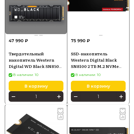
47 990 ₽
75 990 ₽
Твердотельный
SSD-накопитель
накопитель Western
Western Digital Black
Digital WD Black SN850X
SN8100 2 ТБ M.2 NVMe
с радиатором 2 ТБ M.2
(WDS200T1X0M)
В наличии: 10
В наличии: 10
WDS200T2XHE
В корзину
В корзину