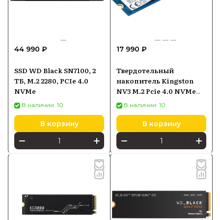
44 990 ₽
17 990 ₽
SSD WD Black SN7100, 2
Твердотельный
ТБ, M.2 2280, PCIe 4.0
накопитель Kingston
NVMe
NV3 M.2 Pcie 4.0 NVMe
500GB SNV3S500G
В наличии: 10
В наличии: 10
В корзину
В корзину