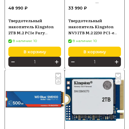
48 990 ₽
33 990 ₽
Твердотельный
Твердотельный
накопитель Kingston
накопитель Kingston
2TB M.2 PCIe Fury
NV3 1TB M.2 2230 PCI-e
Renegade G5 SFYR2S2T0
4.0 NVMe SNV3SM31T0
В наличии: 10
В наличии: 10
В корзину
В корзину