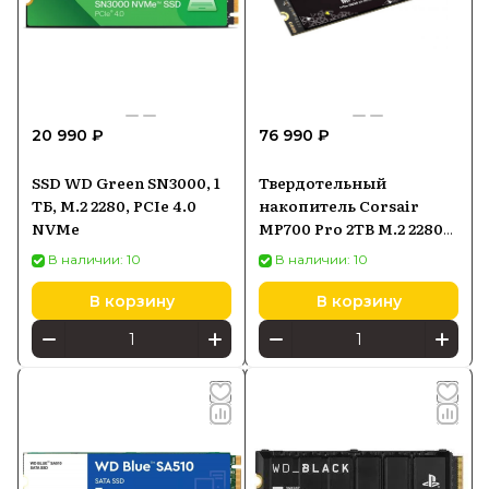
20 990 ₽
76 990 ₽
SSD WD Green SN3000, 1
Твердотельный
ТБ, M.2 2280, PCIe 4.0
накопитель Corsair
NVMe
MP700 Pro 2TB M.2 2280
PCI-E x4 Gen5 NVMe 2.0
В наличии: 10
В наличии: 10
(CSSDF2000GBMP700PNH)
В корзину
В корзину