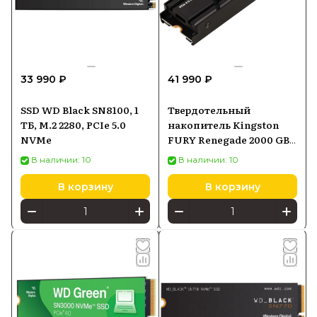
33 990 ₽
41 990 ₽
SSD WD Black SN8100, 1
Твердотельный
ТБ, M.2 2280, PCIe 5.0
накопитель Kingston
NVMe
FURY Renegade 2000 GB
M.2 SFYRDK2000G
В наличии: 10
В наличии: 10
В корзину
В корзину