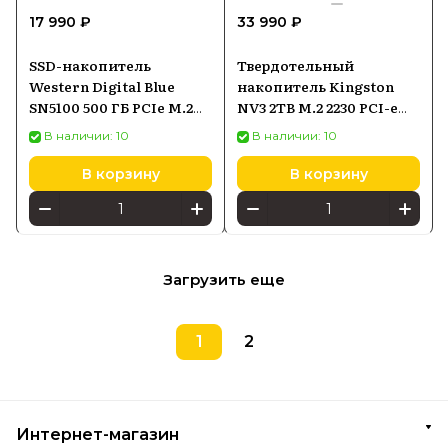
17 990 ₽
33 990 ₽
SSD-накопитель
Твердотельный
Western Digital Blue
накопитель Kingston
SN5100 500 ГБ PCIe M.2
NV3 2TB M.2 2230 PCI-e
(WDS500G5B0E)
4.0 NVMe SNV3SM32T0
В наличии: 10
В наличии: 10
В корзину
В корзину
Загрузить еще
1
2
Интернет-магазин