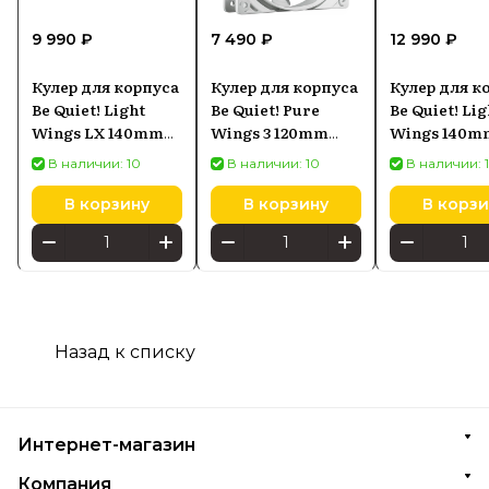
9 990 ₽
7 490 ₽
12 990 ₽
Кулер для корпуса
Кулер для корпуса
Кулер для к
Be Quiet! Light
Be Quiet! Pure
Be Quiet! Lig
Wings LX 140mm
Wings 3 120mm
Wings 140m
PWM
PWM Reverse
ARGB
В наличии: 10
В наличии: 10
В наличии: 
В корзину
В корзину
В корзи
Назад к списку
Интернет-магазин
Компания