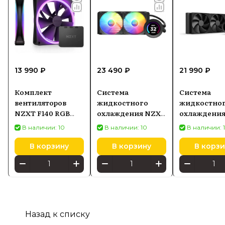
13 990 ₽
23 490 ₽
21 990 ₽
Комплект
Система
Система
вентиляторов
жидкостного
жидкостно
NZXT F140 RGB
охлаждения NZXT
охлаждени
Duo Twin Pack,
Kraken Elite 240
Kraken Plus 
В наличии: 10
В наличии: 10
В наличии: 
2×140 мм, чёрный
RGB, AIO 240 мм,
AIO 240 мм,
чёрная
В корзину
В корзину
В корзи
Назад к списку