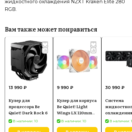
жидкостного охлаждения NZXT Kraken Elite 280
RGB.
Вам также может понравиться
13 990 ₽
9 990 ₽
30 990 ₽
Кулер для
Кулер для корпуса
Система
процессора Be
Be Quiet! Light
жидкостно
Quiet! Dark Rock 6
Wings LX 120mm
охлаждения
PWM High-Speed
ProArt LC 4
В наличии: 10
В наличии: 10
В наличии: 
(90RC00N0