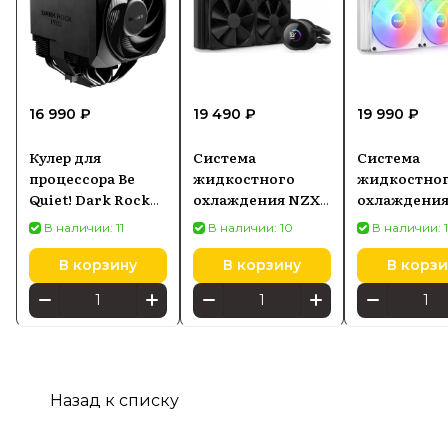
16 990 ₽
19 490 ₽
19 990 ₽
Кулер для
Система
Система
процессора Be
жидкостного
жидкостно
Quiet! Dark Rock
охлаждения NZXT
охлаждени
Pro 6, BK048
Kraken 240, AIO
Kraken 280 
В наличии: 11
В наличии: 10
В наличии: 
240 мм, чёрная
LCD, белая
В корзину
В корзину
В корзи
Назад к списку