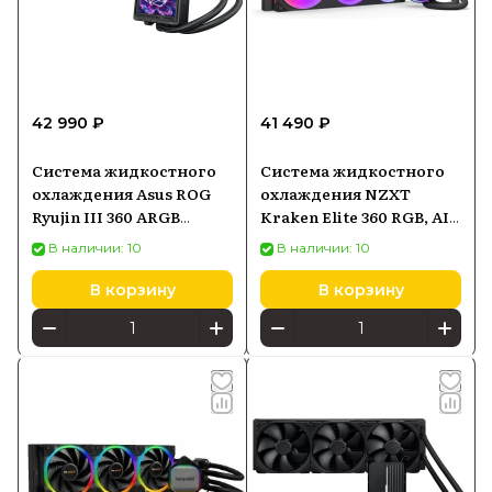
42 990 ₽
41 490 ₽
Система жидкостного
Система жидкостного
охлаждения Asus ROG
охлаждения NZXT
Ryujin III 360 ARGB
Kraken Elite 360 RGB, AIO
Extreme
360 мм, чёрная
В наличии: 10
В наличии: 10
(90RC0131M0EAY0)
В корзину
В корзину