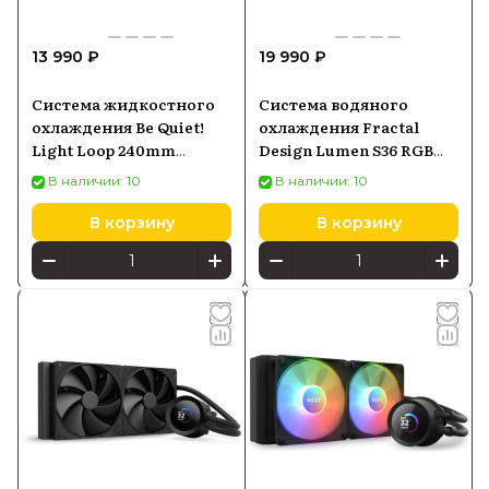
13 990 ₽
19 990 ₽
Система жидкостного
Система водяного
охлаждения Be Quiet!
охлаждения Fractal
Light Loop 240mm
Design Lumen S36 RGB
2x120mm (BW020)
V2, черный
В наличии: 10
В наличии: 10
В корзину
В корзину