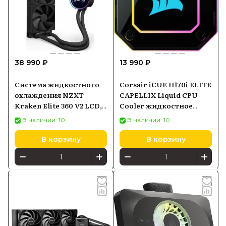
38 990 ₽
13 990 ₽
Система жидкостного
Corsair iCUE H170i ELITE
охлаждения NZXT
CAPELLIX Liquid CPU
Kraken Elite 360 V2 LCD,
Cooler жидкостное
AIO 360 мм, чёрная
компьютерное
В наличии: 10
В наличии: 10
охлаждение CW-
9060055-WW
В корзину
В корзину