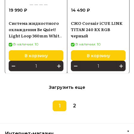
19 990 ₽
14 490 ₽
Система жидкостного
СЖО Corsair iCUE LINK
охлаждения Be Quiet!
TITAN 240 RX RGB
Light Loop 360mm White
черный
3x120mm (BW023)
В наличии: 10
В наличии: 10
В корзину
В корзину
Загрузить еще
1
2
Интернет-магазин