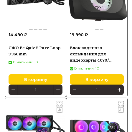
14 490 ₽
19 990 ₽
СЖО Be Quiet! Pure Loop
Блок водяного
3 360mm
охлаждения для
видеокарты 4070/
В наличии: 10
4070Ti Corsair Gpu Xg3
В наличии: 10
Rgb (CX9025003WW)
В корзину
В корзину