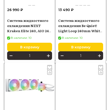
26 990 ₽
13 490 ₽
Система жидкостного
Система жидкостного
охлаждения NZXT
охлаждения Be Quiet!
Kraken Elite 240, AIO 240
Light Loop 240mm White
мм, LCD 2,72", чёрная
2x120mm (BW021)
В наличии: 10
В наличии: 10
В корзину
В корзину