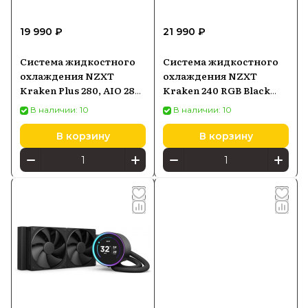
19 990 ₽
21 990 ₽
Система жидкостного
Система жидкостного
охлаждения NZXT
охлаждения NZXT
Kraken Plus 280, AIO 280
Kraken 240 RGB Black
мм, LCD 1,54", чёрная
RL-KR240-B1
В наличии: 10
В наличии: 10
В корзину
В корзину