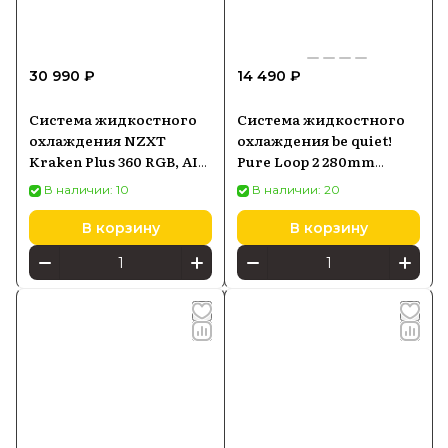
30 990 ₽
14 490 ₽
Система жидкостного
Система жидкостного
охлаждения NZXT
охлаждения be quiet!
Kraken Plus 360 RGB, AIO
Pure Loop 2 280mm
360 мм, LCD 1,54", чёрная
(BW018)
В наличии: 10
В наличии: 20
В корзину
В корзину