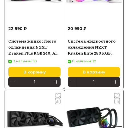
22 990 ₽
20 990 ₽
Система жидкостного
Система жидкостного
охлаждения NZXT
охлаждения NZXT
Kraken Plus RGB 240, AIO
Kraken Elite 280 RGB,
240 мм, чёрная
AIO 280 мм, LCD 2,72",
В наличии: 10
В наличии: 10
белая
В корзину
В корзину