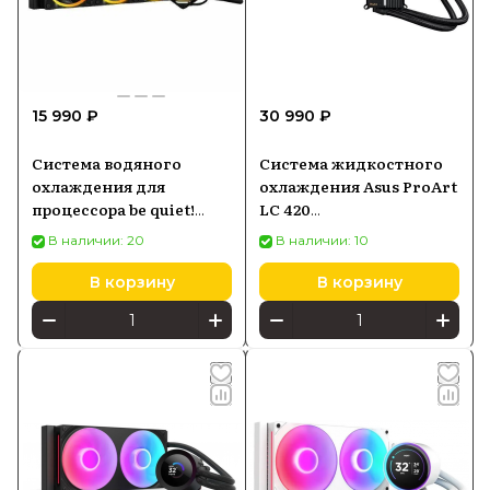
15 990 ₽
30 990 ₽
Система водяного
Система жидкостного
охлаждения для
охлаждения Asus ProArt
процессора be quiet!
LC 420
Pure Loop 2 FX 360mm
(90RC00N0M0UAY0)
В наличии: 20
В наличии: 10
(BW015)
В корзину
В корзину