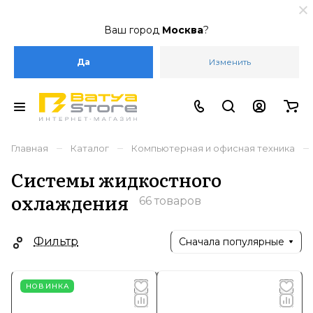
Ваш город
Москва
?
Да
Изменить
–
–
–
Главная
Каталог
Компьютерная и офисная техника
Системы жидкостного
охлаждения
66 товаров
Фильтр
Сначала популярные
НОВИНКА