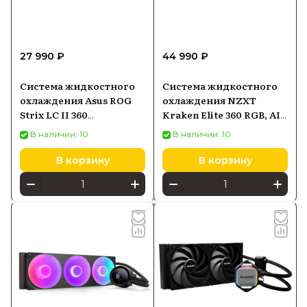
27 990 ₽
44 990 ₽
Система жидкостного
Система жидкостного
охлаждения Asus ROG
охлаждения NZXT
Strix LC II 360
Kraken Elite 360 RGB, AIO
(90RC00F0M0UAY4)
360 мм, LCD 2,72", белая
В наличии: 10
В наличии: 10
В корзину
В корзину