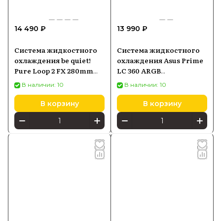
14 490 ₽
13 990 ₽
Система жидкостного
Система жидкостного
охлаждения be quiet!
охлаждения Asus Prime
Pure Loop 2 FX 280mm
LC 360 ARGB
(BW014)
(90RC0102B0EAY0)
В наличии: 10
В наличии: 10
В корзину
В корзину