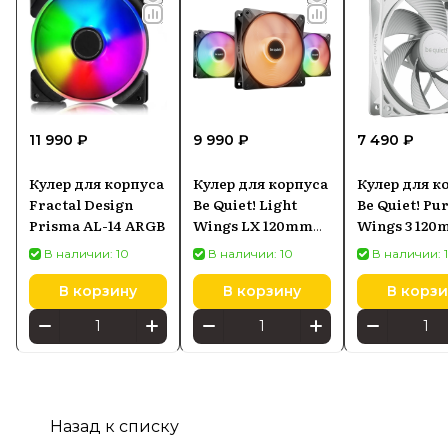
11 990 ₽
9 990 ₽
7 490 ₽
Кулер для корпуса
Кулер для корпуса
Кулер для к
Fractal Design
Be Quiet! Light
Be Quiet! Pu
Prisma AL-14 ARGB
Wings LX 120mm
Wings 3 12
PWM
PWM Revers
В наличии: 10
В наличии: 10
В наличии: 
В корзину
В корзину
В корзи
Назад к списку