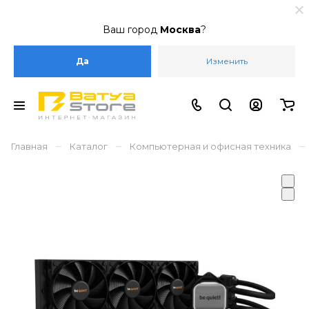
Ваш город
Москва
?
Да
Изменить
–
–
–
Главная
Каталог
Компьютерная и офисная техника