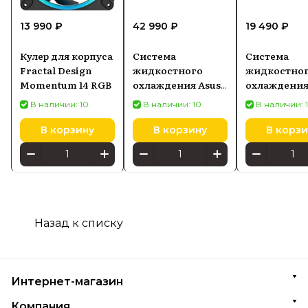
13 990 ₽
42 990 ₽
19 490 ₽
Кулер для корпуса
Система
Система
Fractal Design
жидкостного
жидкостно
Momentum 14 RGB
охлаждения Asus
охлаждени
ROG Ryujin III 360
Kraken 240,
В наличии: 10
В наличии: 10
В наличии: 
ARGB Extreme
240 мм, чёр
(90RC0131M0EAY0)
В корзину
В корзину
В корзи
Назад к списку
Интернет-магазин
Компания