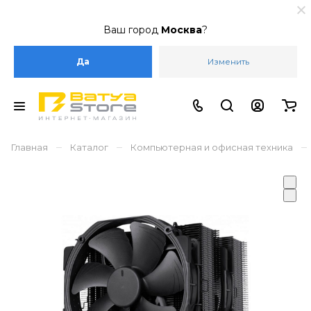
Ваш город
Москва
?
Да
Изменить
–
–
–
Главная
Каталог
Компьютерная и офисная техника