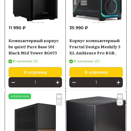
11 990 ₽
35 990 ₽
Компьютерный корпус
Корпус компьютерный
be quiet! Pure Base 501
Fractal Design Meshify 3
Black Mid Tower BG073
XL Ambience Pro RGB
Black TG Light Tint (FD-
В наличии: 10
В наличии: 20
CMES3-X03)
В корзину
В корзину
НОВИНКА