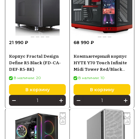
21 990 ₽
68 990 ₽
Корпус Fractal Design
Компьютерный корпус
Define R5 Black (FD-CA-
HYTE Y70 Touch Infinite
DEF-R5-BK)
Midi Tower Red/Black
(CS-HYTE-Y70TTI-RB)
В наличии: 20
В наличии: 10
В корзину
В корзину