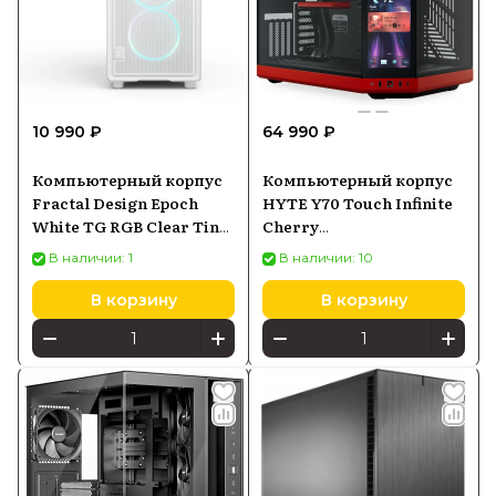
10 990 ₽
64 990 ₽
Компьютерный корпус
Компьютерный корпус
Fractal Design Epoch
HYTE Y70 Touch Infinite
White TG RGB Clear Tint
Cherry
(FD-C-EPO1A-05)
(CSHYTEY70TIRB)
В наличии: 1
В наличии: 10
В корзину
В корзину