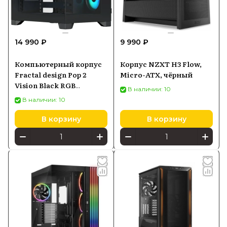
14 990 ₽
9 990 ₽
Компьютерный корпус
Корпус NZXT H3 Flow,
Fractal design Pop 2
Micro-ATX, чёрный
Vision Black RGB
В наличии: 10
(FDCPOV2A02)
В наличии: 10
В корзину
В корзину