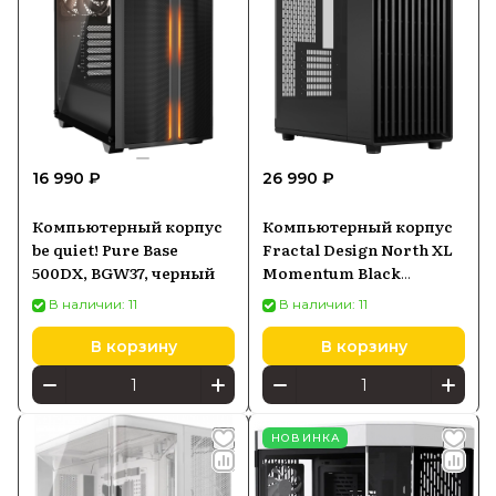
16 990 ₽
26 990 ₽
Компьютерный корпус
Компьютерный корпус
be quiet! Pure Base
Fractal Design North XL
500DX, BGW37, черный
Momentum Black
(FDCNOR1X07)
В наличии: 11
В наличии: 11
В корзину
В корзину
НОВИНКА