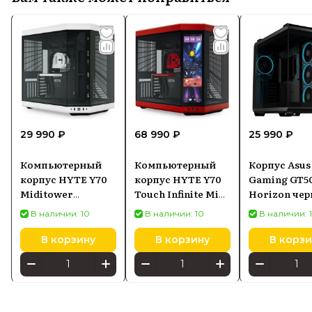
29 990 ₽
68 990 ₽
25 990 ₽
Компьютерный
Компьютерный
Корпус Asus
корпус HYTE Y70
корпус HYTE Y70
Gaming GT5
Miditower
Touch Infinite Midi
Horizon че
Black/White (CS-
Tower Red/Black
В наличии: 10
В наличии: 10
В наличии: 
HYTE-Y70-BW)
(CS-HYTE-Y70TTI-
RB)
В корзину
В корзину
В корзи