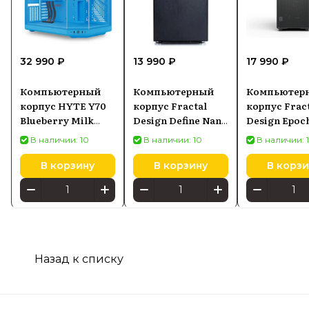
32 990 ₽
13 990 ₽
17 990 ₽
Компьютерный
Компьютерный
Компьютер
корпус HYTE Y70
корпус Fractal
корпус Frac
Blueberry Milk
Design Define Nano
Design Epoc
(CSHYTEY70BM)
S (FD-CA-DEF-
Black Solid
В наличии: 10
В наличии: 10
В наличии: 
NANO-S-BK-W)
(FDCEPO1X0
В корзину
В корзину
В корзи
Назад к списку