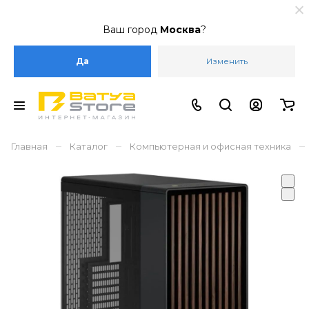
Ваш город
Москва
?
Да
Изменить
–
–
–
Главная
Каталог
Компьютерная и офисная техника