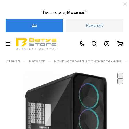
Ваш город
Москва
?
Да
Изменить
–
–
–
Главная
Каталог
Компьютерная и офисная техника