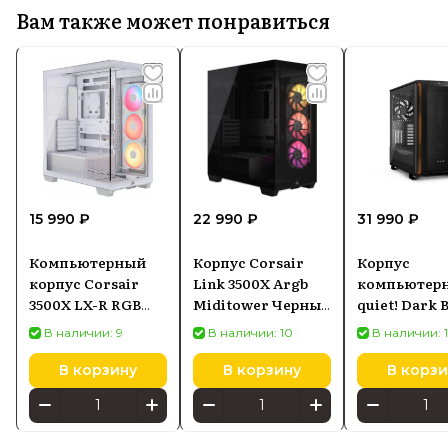
Вам также может понравиться
15 990 ₽
22 990 ₽
31 990 ₽
Компьютерный
Корпус Corsair
Корпус
корпус Corsair
Link 3500X Argb
компьютерн
3500X LX-R RGB
Miditower Черный
quiet! Dark 
iCUE LINK Белый
(CC9011280WW)
701, black (
В наличии: 9
В наличии: 10
В наличии: 
В корзину
В корзину
В корзи