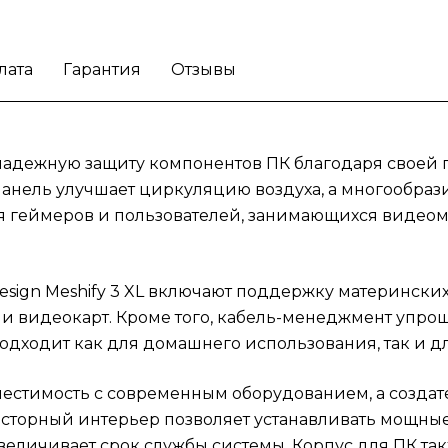
настройки. Просторный интерьер позволяе
устанавливать мощные компоненты, а такж
лата
Гарантия
Отзывы
включает в себя фильтры для защиты от пы
что существенно увеличивает срок службы
системы. Корпус для ПК также подходит д
людей, стремящихся к эстетически
ает надежную защиту компонентов ПК благодаря свое
привлекательной сборке, так как имеет
анель улучшает циркуляцию воздуха, а многообрази
стильный внешний вид.
Инвестируйте в ко
ля геймеров и пользователей, занимающихся видео
Fractal Design Meshify 3 XL для долгосрочн
комфорта вашего компьютера.
sign Meshify 3 XL включают поддержку материнских 
и видеокарт. Кроме того, кабель-менеджмент упрощ
дходит как для домашнего использования, так и д
местимость с современным оборудованием, а создат
торный интерьер позволяет устанавливать мощные 
увеличивает срок службы системы. Корпус для ПК т