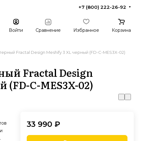
+7 (800) 222-26-92
Войти
Сравнение
Избранное
Корзина
ерный Fractal Design Meshify 3 XL черный (FD-C-MES3X-02)
ый Fractal Design
й (FD-C-MES3X-02)
33 990 ₽
тов
и