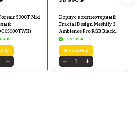
 ₽
26 990 ₽
orsair 5000T Mid
Корпус компьютерный
елый
Fractal Design Meshify 3
OC05000TWH)
Ambience Pro RGB Black
TG Light Tint черный (FD-
ии: 10
В наличии: 10
CMES3-A03)
зину
В корзину