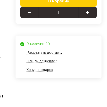
В корзину
ов
жом,
и
y 3
В наличии: 10
Рассчитать доставку
ки
е
е
Нашли дешевле?
,
Хочу в подарок
рпус
ния
ус за
м
 1
ут
ой