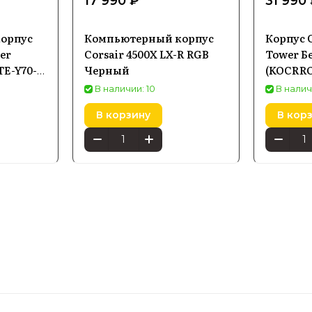
17 990 ₽
31 990
орпус
Компьютерный корпус
Корпус C
er
Corsair 4500X LX-R RGB
Tower Б
TE-Y70-
Черный
(KOCRR
В наличии: 10
В налич
В корзину
В кор