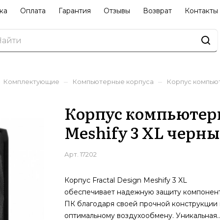
ка
Оплата
Гарантия
Отзывы
Возврат
Контакты
–
–
Комплектующие
Компьютерные корпуса
Корпус компьют
Корпус компьютерн
Meshify 3 XL черны
Арт.
17202
Корпус Fractal Design Meshify 3 XL
обеспечивает надежную защиту компонен
ПК благодаря своей прочной конструкции 
оптимальному воздухообмену. Уникальная