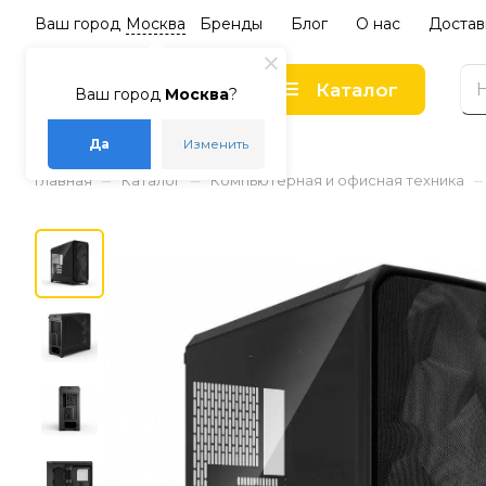
Ваш город
Москва
Бренды
Блог
О нас
Достав
Каталог
Ваш город
Москва
?
Да
Изменить
–
–
–
Главная
Каталог
Компьютерная и офисная техника