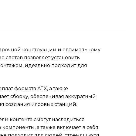
т
е
ли,
ля
й прочной конструкции и оптимальному
е слотов позволяет установить
рпус
монтажом, идеально подходит для
ого
плат формата ATX, а также
ает сборку, обеспечивая аккуратный
ля создания игровых станций.
ели контента смогут насладиться
компоненты, а также включает в себя
акже подходит для людей, стремящихся