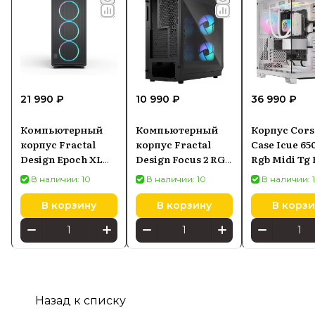
21 990 ₽
10 990 ₽
36 990 ₽
Компьютерный
Компьютерный
Корпус Cors
корпус Fractal
корпус Fractal
Case Icue 65
Design Epoch XL
Design Focus 2 RGB
Rgb Midi Tg
Black TG RGB
Черный (FD-
(CC9011270
В наличии: 10
В наличии: 10
В наличии: 
(2A0706X)
CFOC2-A03)
В корзину
В корзину
В корзи
Назад к списку