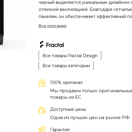
черный выделяется уникальным дизайном 
отличной вентиляцией. Благодаря сетчаты
панелям, он обеспечивает эффективный п
воздуха, что особенно важно для
Все описание
высокопроизводительных систем. Это
идеальный вариант для сборки игровых
станций, так как позволяет поддерживать
оптимальную температуру компонентов во
Все товары Fractal Design
время интенсивных нагрузок.
Применение
Все товары категории
корпуса Meshify 3 охватывает широкий спе
сценариев. Он подходит как для геймеров,
которые требуют максимальной
100% оригинал
производительности от своих систем, так и
Мы продаем только оригинальны
профессионалов, занимающихся обработк
товары из EC
графики или видеомонтажом. Надежное
размещение компонентов и эффективное
Доступные цены
охлаждение обеспечивают комфортную ра
Одна из лучших цен на рынке РФ
и долгий срок службы
компонентов.
Гарантия
Компьютерный корпус Fractal