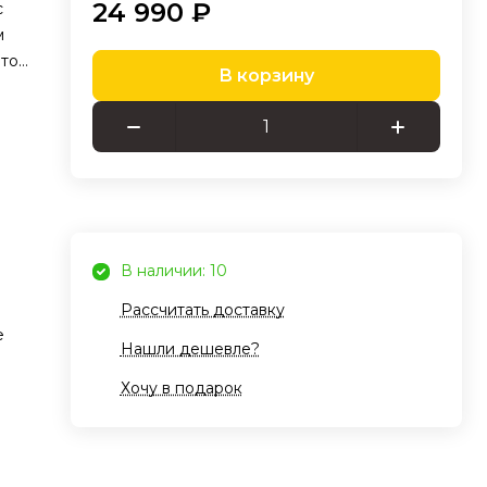
24 990 ₽
с
м
оток
В корзину
ктр
В наличии: 10
Рассчитать доставку
 для
е
ой
Нашли дешевле?
Хочу в подарок
боту