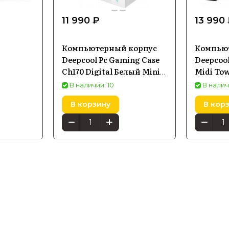
11 990 ₽
13 990
Компьютерный корпус
Компью
Deepcool Pc Gaming Case
Deepcool
Ch170 Digital Белый Mini
Midi To
Itx
В наличии: 10
В налич
В корзину
В кор