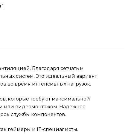
 1
ры и
ный
ь
налу
вентиляцией. Благодаря сетчатым
льных систем. Это идеальный вариант
TG
ов во время интенсивных нагрузок.
ров, которые требуют максимальной
ики или видеомонтажом. Надежное
рок службы компонентов.
как геймеры и IT-специалисты.