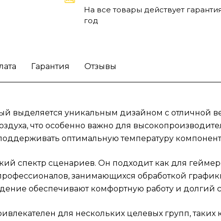
Design Meshify 3 привлекателен для
На все товары действует гарантия
нескольких целевых групп, таких как гейме
год
IT-специалисты. Геймеры оценят его стиль
внешний вид и продвинутую систему
вентиляции, а профессионалы найдут здес
лата
Гарантия
Отзывы
идеальное решение для мощных рабочих
станций. В результате, этот корпус
удовлетворяет различные потребности
пользователей благодаря своему функцио
 черный выделяется уникальным дизайном с отличной 
и дизайну.
Позаботьтесь о своих системах с
оздуха, что особенно важно для высокопроизводите
помощью корпуса Fractal Design Meshify 3 
т поддерживать оптимальную температуру компонент
Light Tint черный.
кий спектр сценариев. Он подходит как для гейме
ля профессионалов, занимающихся обработкой граф
дение обеспечивают комфортную работу и долгий с
привлекателен для нескольких целевых групп, таких 