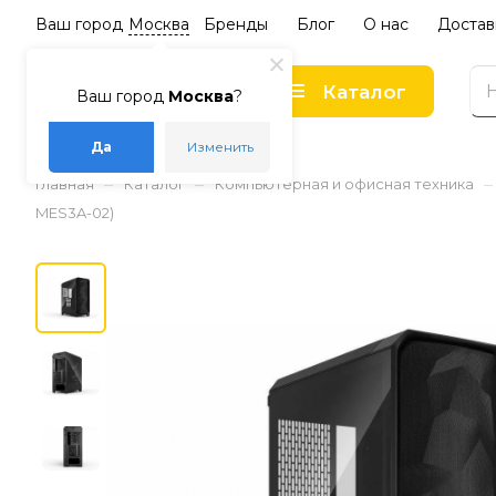
Ваш город
Москва
Бренды
Блог
О нас
Достав
Каталог
Ваш город
Москва
?
Да
Изменить
–
–
–
Главная
Каталог
Компьютерная и офисная техника
MES3A-02)