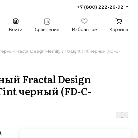
+7 (800) 222-26-92
Войти
Сравнение
Избранное
Корзина
рный Fractal Design Meshify 3 TG Light Tint черный (FD-C-
ый Fractal Design
Tint черный (FD-C-
t