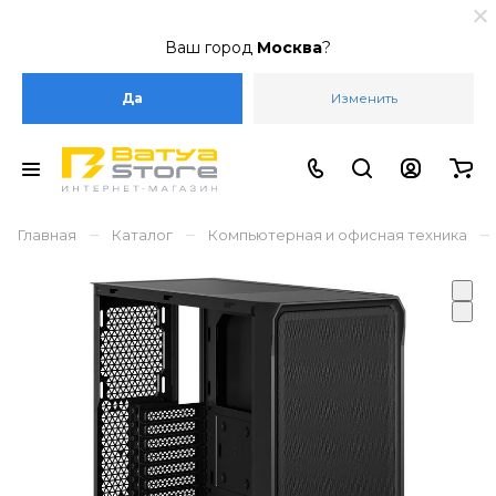
Ваш город
Москва
?
Да
Изменить
–
–
–
Главная
Каталог
Компьютерная и офисная техника