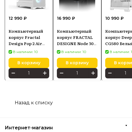
12 990 ₽
16 990 ₽
10 990 ₽
Компьютерный
Компьютерный
Компьютер
корпус Fractal
корпус FRACTAL
корпус Deep
Design Pop 2 Air
DESIGNE Node 304
CG580 Белы
(FDCPOA2A04)
(FD-CA-NODE-304-
В наличии: 10
В наличии: 10
В наличии: 
BL)
В корзину
В корзину
В корзи
Назад к списку
Интернет-магазин