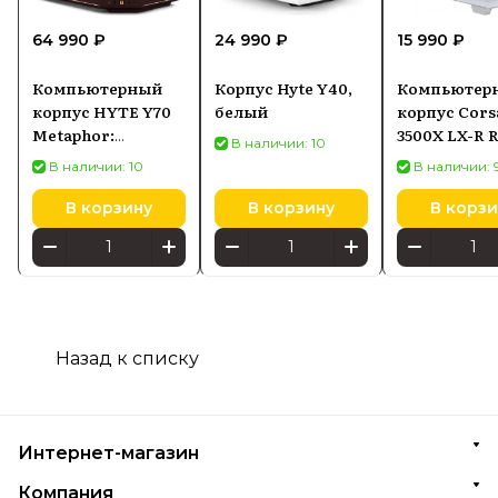
64 990 ₽
24 990 ₽
15 990 ₽
Компьютерный
Корпус Hyte Y40,
Компьютер
корпус HYTE Y70
белый
корпус Cors
Metaphor:
3500X LX-R 
В наличии: 10
ReFantazio Edition
iCUE LINK 
В наличии: 10
В наличии: 
В корзину
В корзину
В корзи
Назад к списку
Интернет-магазин
Компания