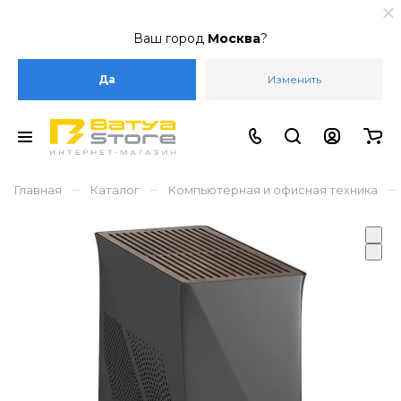
Ваш город
Москва
?
Да
Изменить
–
–
–
Главная
Каталог
Компьютерная и офисная техника