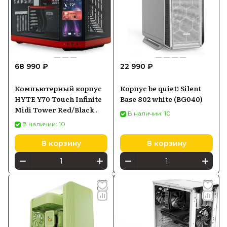
68 990 ₽
22 990 ₽
Компьютерный корпус
Корпус be quiet! Silent
HYTE Y70 Touch Infinite
Base 802 white (BG040)
Midi Tower Red/Black
В наличии: 10
(CS-HYTE-Y70TTI-RB)
В наличии: 10
В корзину
В корзину