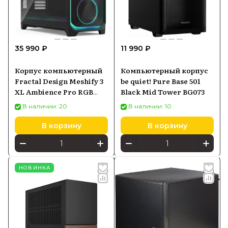
35 990 ₽
11 990 ₽
Корпус компьютерный
Компьютерный корпус
Fractal Design Meshify 3
be quiet! Pure Base 501
XL Ambience Pro RGB
Black Mid Tower BG073
Black TG Light Tint (FD-
В наличии: 20
В наличии: 10
CMES3-X03)
В корзину
В корзину
НОВИНКА