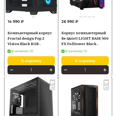
14 990 ₽
26 990 ₽
Компьютерный корпус
Корпус компьютерный
Fractal design Pop 2
Be Quiet! LIGHT BASE 900
Vision Black RGB
FX Fulltower Black
(FDCPOV2A02)
(BGW71)
В наличии: 10
В наличии: 10
В корзину
В корзину