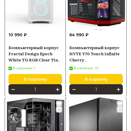
10 990 ₽
64 990 ₽
Компьютерный корпус
Компьютерный корпус
Fractal Design Epoch
HYTE Y70 Touch Infinite
White TG RGB Clear Tint
Cherry
(FD-C-EPO1A-05)
(CSHYTEY70TIRB)
В наличии: 1
В наличии: 10
В корзину
В корзину