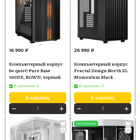
16 990 ₽
26 990 ₽
Компьютерный корпус
Компьютерный корпус
be quiet! Pure Base
Fractal Design North XL
500DX, BGW37, черный
Momentum Black
(FDCNOR1X07)
В наличии: 11
В наличии: 11
В корзину
В корзину
НОВИНКА