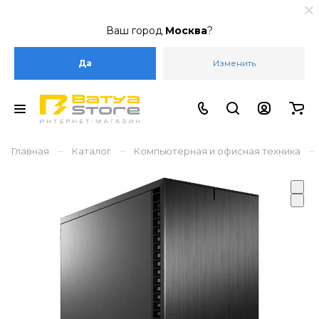
Ваш город
Москва
?
Да
Изменить
–
–
–
Главная
Каталог
Компьютерная и офисная техника