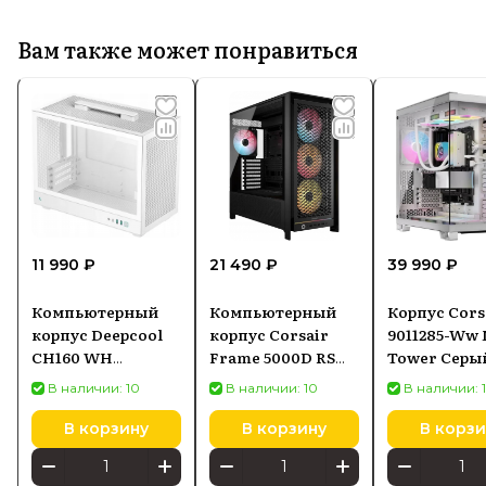
Вам также может понравиться
11 990 ₽
21 490 ₽
39 990 ₽
Компьютерный
Компьютерный
Корпус Cors
корпус Deepcool
корпус Corsair
9011285-Ww 
CH160 WH
Frame 5000D RS
Tower Серы
Minitower Белый
ARGB
Белый
В наличии: 10
В наличии: 10
В наличии: 
(CC9011285
В корзину
В корзину
В корзи