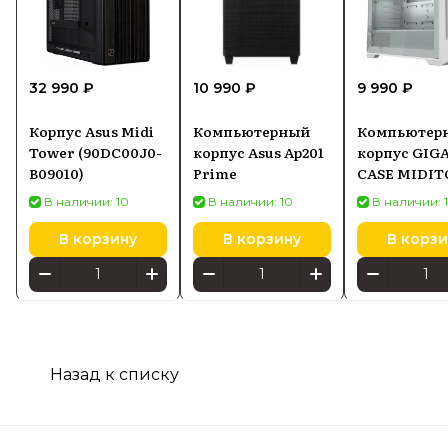
32 990 ₽
10 990 ₽
9 990 ₽
Корпус Asus Midi
Компьютерный
Компьютер
Tower (90DC00J0-
корпус Asus Ap201
корпус GIG
B09010)
Prime
CASE MIDI
ATX W/O PSU
В наличии: 10
В наличии: 10
В наличии: 
C102GI Бел
В корзину
В корзину
В корзи
Назад к списку