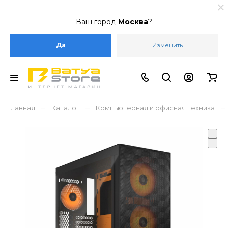
Ваш город
Москва
?
Да
Изменить
–
–
–
Главная
Каталог
Компьютерная и офисная техника