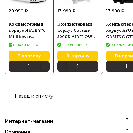
29 990 ₽
13 990 ₽
13 990 ₽
Компьютерный
Компьютерный
Компьютер
корпус HYTE Y70
корпус Corsair
корпус ASU
Miditower
3000D AIRFLOW
GAMING GT3
Black/White (CS-
TG
В наличии: 10
В наличии: 10
В наличии: 
HYTE-Y70-BW)
В корзину
В корзину
В корзи
Назад к списку
Интернет-магазин
Компания