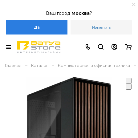
Ваш город
Москва
?
Да
Изменить
–
–
–
Главная
Каталог
Компьютерная и офисная техника