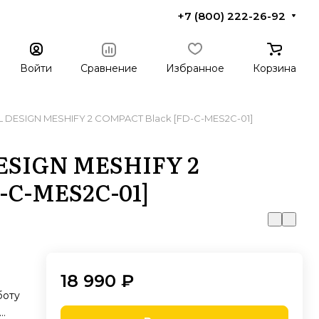
+7 (800) 222-26-92
Войти
Сравнение
Избранное
Корзина
 DESIGN MESHIFY 2 COMPACT Black [FD-C-MES2C-01]
ESIGN MESHIFY 2
-C-MES2C-01]
18 990 ₽
о
боту