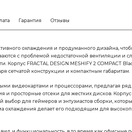
для высокопроизводительных игровых сбо
рабочих станций.
Геймеры и моддеры оцен
лата
Гарантия
Отзывы
стильный внешний вид и функциональность
то время как офисные пользователи найдут
идеальным для рабочих компьютеров.
Надежный корпус для сборки ПК также
ивного охлаждения и продуманного дизайна, чтобы
обеспечивает легкий доступ ко всем
иваются с проблемой недостаточной вентиляции и с
компонентам, что важно как для обновлени
и. Корпус FRACTAL DESIGN MESHIFY 2 COMPACT Blac
так и для ремонта. Корпус с высокой
вентиляцией и современным дизайном
ря сетчатой конструкции и компактным габаритам.
позволяет легко создать идеальную
конфигурацию для любого сценария — от
ными видеокартами и процессорами, предлагая ряд 
игровых сессий до профессиональной
я и просторные отсеки для жестких дисков. Корпу
работы.
Сделайте высококачественную сбо
выбор для геймеров и энтузиастов сборки, которые 
частью ежедневной заботы с корпусом
ма охлаждения делает его подходящим для высокоп
FRACTAL DESIGN MESHIFY 2 COMPACT Bla
ид и функциональность, в то время как офисные п