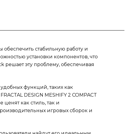
рок и
ят
, в
 его
 обеспечить стабильную работу и
ложностью установки компонентов, что
я,
k решает эту проблему, обеспечивая
удобных функций, таких как
с FRACTAL DESIGN MESHIFY 2 COMPACT
рку
ценят как стиль, так и
роизводительных игровых сборок и
ck.
ользователи найдут его идеальным