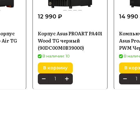
12 990 ₽
14 990
орпус
Корпус Asus PROART PA401
Компью
p Air TG
Wood TG черный
Asus Pro
(90DC00M0B39000)
PWM Че
В наличии: 10
В налич
В корзину
В кор