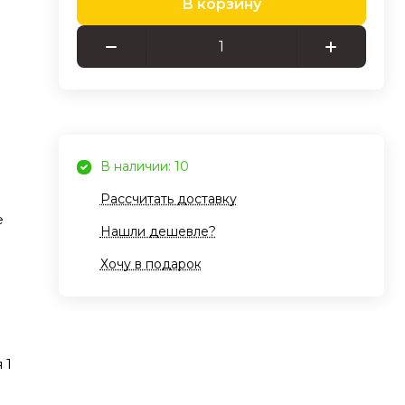
В корзину
нию
SIGN
ой
В наличии: 10
Рассчитать доставку
е
Нашли дешевле?
Хочу в подарок
ких
 2
ль,
 1
ная
им