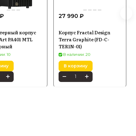
 ₽
27 990 ₽
терный корпус
Корпус Fractal Design
Art PA401 MTL
Terra Graphite (FD-C-
рный
TER1N-01)
ии: 10
В наличии: 20
зину
В корзину