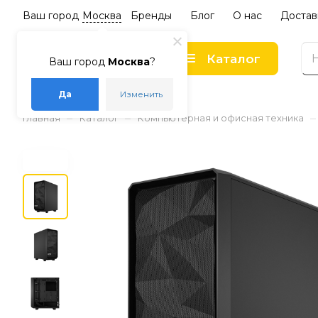
Ваш город
Москва
Бренды
Блог
О нас
Достав
Каталог
Ваш город
Москва
?
Да
Изменить
–
–
–
Главная
Каталог
Компьютерная и офисная техника