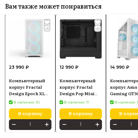
Вам также может понравиться
23 990 ₽
12 990 ₽
14 990 ₽
Компьютерный
Компьютерный
Компьютер
корпус Fractal
корпус Fractal
корпус Asus
Design Epoch XL
Design Pop Mini
Gaming GT3
RGB (FDCEPO1X05)
Silent Black Solid
Белый
В наличии: 10
В наличии: 11
В наличии: 
(FDCPOS1M01)
В корзину
В корзину
В корзи