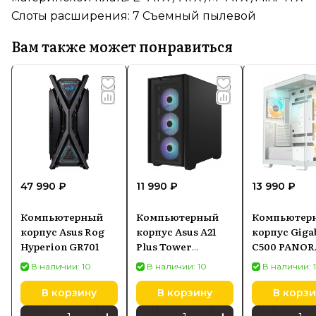
Слоты расширения: 7 Съемный пылевой
Вам также может понравиться
47 990 ₽
11 990 ₽
13 990 ₽
Компьютерный
Компьютерный
Компьютер
корпус Asus Rog
корпус Asus A21
корпус Giga
Hyperion GR701
Plus Tower
C500 PANO
Черный
STEALTH IC
В наличии: 10
В наличии: 10
В наличии: 
Tower Белы
В корзину
В корзину
В корзи