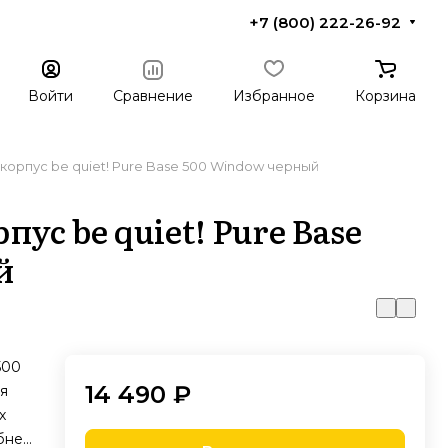
+7 (800) 222-26-92
Войти
Сравнение
Избранное
Корзина
орпус be quiet! Pure Base 500 Window черный
с be quiet! Pure Base
й
500
14 490 ₽
я
х
бнее