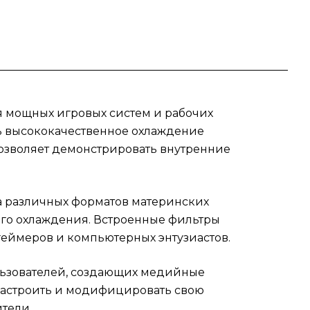
тят
орку
я мощных игровых систем и рабочих
ть высококачественное охлаждение
озволяет демонстрировать внутренние
 различных форматов материнских
ого охлаждения. Встроенные фильтры
геймеров и компьютерных энтузиастов.
ользователей, создающих медийные
о настроить и модифицировать свою
тели.