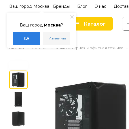
Ваш город
Москва
Бренды
Блог
О нас
Достав
Каталог
Ваш город
Москва
?
Да
Изменить
–
–
–
Главная
Каталог
Компьютерная и офисная техника