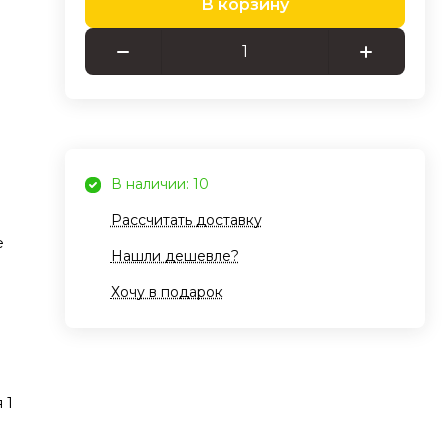
В корзину
ние
ами
ная
тов
В наличии: 10
Рассчитать доставку
ии,
е
Нашли дешевле?
ход
Хочу в подарок
ов,
!
 1
ии.