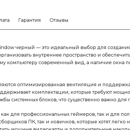
сборщиков ПК, так и новичков, которые хо
легко настроить и модифицировать свою
лата
Гарантия
Отзывы
систему. В этом корпусе можно без труда
разместить мощные видеокарты и
дополнительные накопители.
Упростите сб
своего компьютера уже сегодня!
Window черный — это идеальный выбор для создани
 организовать внутреннее пространство и обеспечи
му компьютеру современный вид, а наличие окна п
ляются оптимизированная вентиляция и поддержка
 поддерживает комплектации, которые требуют мощн
жбы системных блоков, что существенно важно для 
ит как для профессиональных геймеров, так и для п
сборщиков ПК, так и новичков, которые хотят легк
естить мощные видеокарты и дополнительные накопи