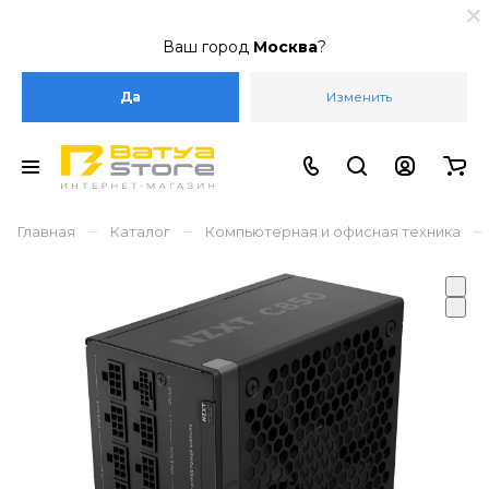
Ваш город
Москва
?
Да
Изменить
–
–
–
Главная
Каталог
Компьютерная и офисная техника