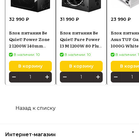
32 990 ₽
31 990 ₽
23 990 ₽
Блок питания Be
Блок питания Be
Блок питан
Quiet! Power Zone
Quiet! Pure Power
Asus TUF G
2 1200W 140mm
13 M 1200W 80 Plus
1000G White
80+ Platinum
Gold
1000W
В наличии: 10
В наличии: 10
В наличии: 
(90YE00S5B
В корзину
В корзину
В корзи
Назад к списку
Интернет-магазин