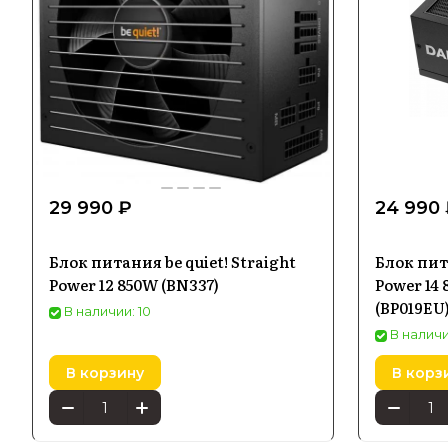
29 990 ₽
24 990
Блок питания be quiet! Straight
Блок пит
Power 12 850W (BN337)
Power 14 
(BP019EU
В наличии: 10
В наличи
В корзину
В корз