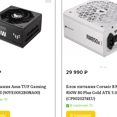
₽
29 990 ₽
ания Asus TUF Gaming
Блок питания Corsair RM
d (90YE00S2B0NA00)
850W 80 Plus Gold ATX 3.0
(CP9020274EU)
и: 10
В наличии: 10
ину
В корзину