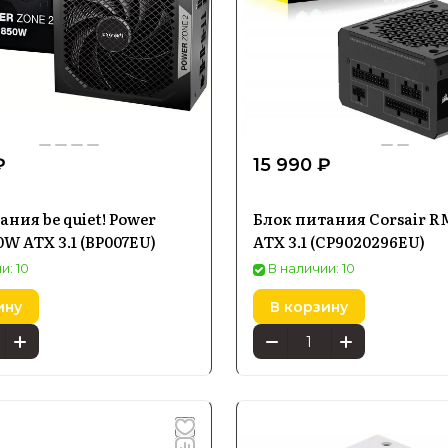
₽
15 990 ₽
ания be quiet! Power
Блок питания Corsair R
0W ATX 3.1 (BP007EU)
ATX 3.1 (CP9020296EU)
и: 10
В наличии: 10
ину
В корзину