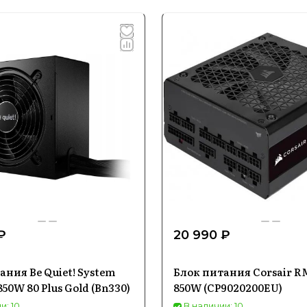
₽
20 990 ₽
ания Be Quiet! System
Блок питания Corsair R
850W 80 Plus Gold (Bn330)
850W (CP9020200EU)
и: 10
В наличии: 10