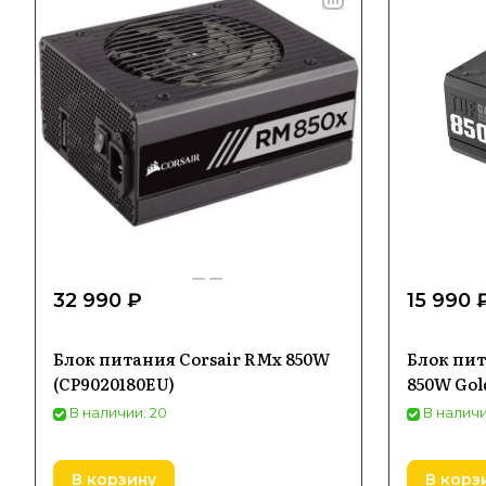
32 990 ₽
15 990 
Блок питания Corsair RMx 850W
Блок пит
(CP9020180EU)
850W Gol
В наличии: 20
В наличи
В корзину
В корз