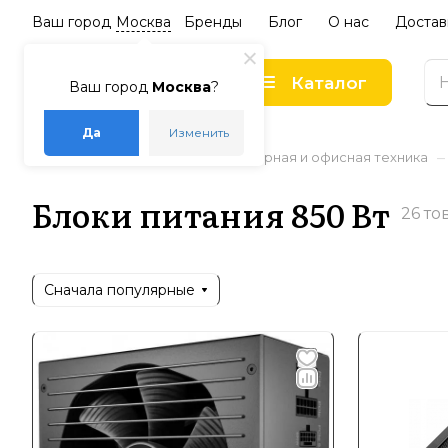
Ваш город
Москва
Бренды
Блог
О нас
Достав
Каталог
Ваш город
Москва
?
Да
Изменить
–
–
–
Главная
Каталог
Компьютерная и офисная техника
Блоки питания 850 Вт
26 то
Сначала популярные