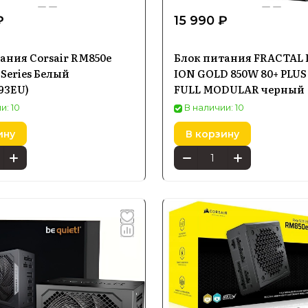
₽
15 990 ₽
ания Corsair RM850e
Блок питания FRACTAL
 Series Белый
ION GOLD 850W 80+ PLU
93EU)
FULL MODULAR черный
и: 10
В наличии: 10
ину
В корзину