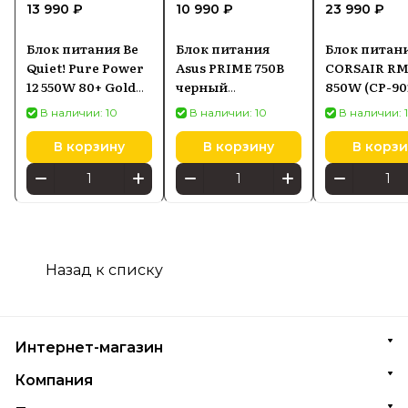
13 990 ₽
10 990 ₽
23 990 ₽
Блок питания Be
Блок питания
Блок питан
Quiet! Pure Power
Asus PRIME 750B
CORSAIR RM
12 550W 80+ Gold
черный
850W (CP-90
ATX 3.1
(90YE00Y0B0NA00)
EU)
В наличии: 10
В наличии: 10
В наличии: 
В корзину
В корзину
В корзи
Назад к списку
Интернет-магазин
Компания