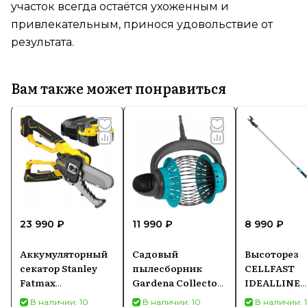
участок всегда остаётся ухоженным и
привлекательным, принося удовольствие от
результата.
Вам также может понравиться
23 990 ₽
11 990 ₽
8 990 ₽
Аккумуляторный
Садовый
Высоторез
секатор Stanley
пылесборник
CELLFAST
Fatmax
Gardena Collector
IDEALLINE
SFMCPS515M1-QW
(3108-30)
телескопич
В наличии: 10
В наличии: 10
В наличии: 