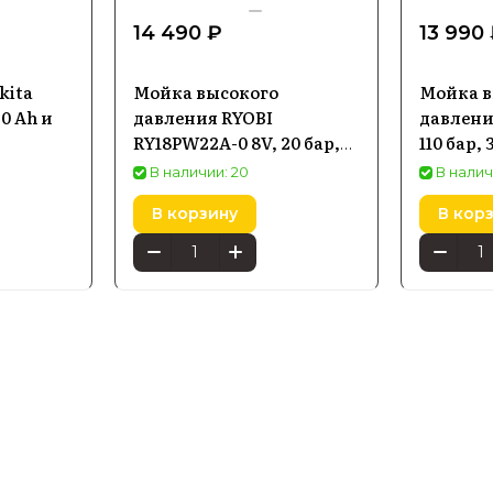
14 490 ₽
13 990
kita
Мойка высокого
Мойка в
0 Ah и
давления RYOBI
давлени
RY18PW22A-0 8V, 20 бар,
110 бар, 
без АКБ и ЗУ
В наличии: 20
В налич
В корзину
В кор