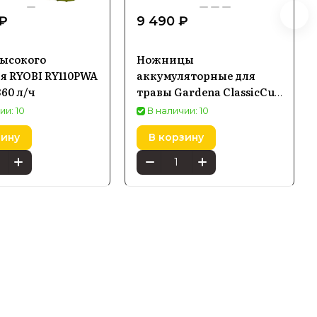
 ₽
9 490 ₽
ысокого
Ножницы
я RYOBI RY110PWA
аккумуляторные для
360 л/ч
травы Gardena ClassicCut
(9853-20)
ии: 10
В наличии: 10
зину
В корзину