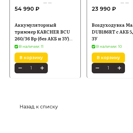
54 990 ₽
23 990 ₽
Аккумуляторный
Воздуходувка Ma
триммер KARCHER BCU
DUB186RT с АКБ 5,
260/36 Bp (без АКБ и ЗУ)
ЗУ
1.042-503.0
В наличии: 11
В наличии: 10
В корзину
В корзину
Назад к списку