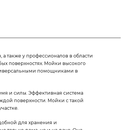
 на
ных
 а также у профессионалов в области
 K4
бых поверхностях. Мойки высокого
 универсальными помощниками в
ремя и силы. Эффективная система
ждой поверхности. Мойки с такой
частке.
добной для хранения и