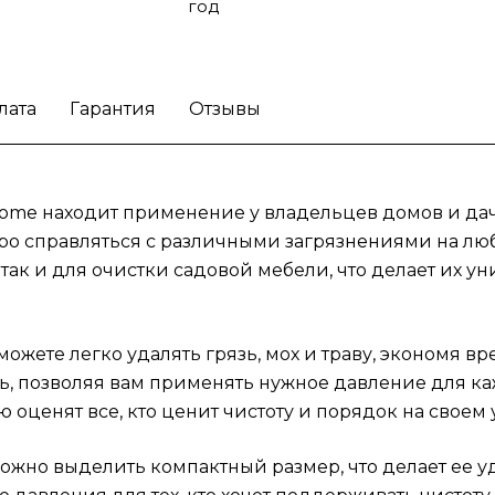
транспортировки. Это идеальная мойка
год
высокого давления для тех, кто хочет
поддерживать чистоту не только дома, но и
даче. Она идеально подойдет как для част
владельцев, так и для профессиональных
лата
Гарантия
Отзывы
клининговых компаний, которые ищут
надежный инструмент для эффективной
работы.
Оптимизируйте процесс уборки с
ome находит применение у владельцев домов и дач,
помощью мойки высокого давления Karcher
Compact Home.
ро справляться с различными загрязнениями на лю
 так и для очистки садовой мебели, что делает их
жете легко удалять грязь, мох и траву, экономя в
, позволяя вам применять нужное давление для ка
оценят все, кто ценит чистоту и порядок на своем у
ожно выделить компактный размер, что делает ее у