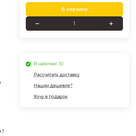
В корзину
и
йки
ки
о
В наличии: 10
Рассчитать доставку
ляя
е
ой
Нашли дешевле?
Хочу в подарок
енят
ый
ия и
 1