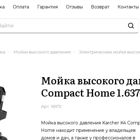
ка
Оплата
Гарантия
Отзывы
Возврат
Контакты
–
–
ика
Мойки высокого давления
Электрические мойки высок
Мойка высокого да
Compact Home 1.637
Арт.
16972
Мойка высокого давления Karcher K4 Comp
Home находит применение у владельцев
домов и дач, а также у профессионалов в