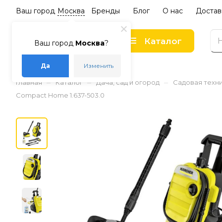
Ваш город
Москва
Бренды
Блог
О нас
Достав
Каталог
Ваш город
Москва
?
Да
Изменить
–
–
–
Главная
Каталог
Дача, сад и огород
Садовая техн
Compact Home 1.637-503.0